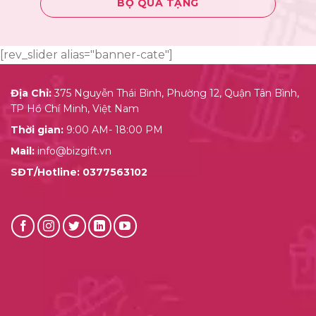
BỘ QUÀ TẶNG
[rev_slider alias="banner-cate"]
Địa Chỉ:
375 Nguyễn Thái Bình, Phường 12, Quận Tân Bình,
TP Hồ Chí Minh, Việt Nam
Thời gian:
9:00 AM- 18:00 PM
Mail:
info@bizgift.vn
SĐT/Hotline:
0377563102