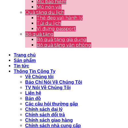
Mũ bảo hiểm
Mũ nón vải
Quà tặng du lịch
Thẻ đeo vali hành lý
Túi du lịch
Ví đựng passport
Bộ quà tặng
Bộ quà tặng gia dụng
Bộ quà tặng văn phòng
Trang chủ
Sản phẩm
Tin tức
Thông Tin Công Ty
Về Chúng tôi
Báo Chí Nói Về Chúng Tôi
TV Nói Về Chúng Tôi
Liên hệ
Bản đồ
Các câu hỏi thường gặp
Chính sách đại lý
Chính sách đổi trả
Chính sách giao hàng
Chính sách nhà cung cấp