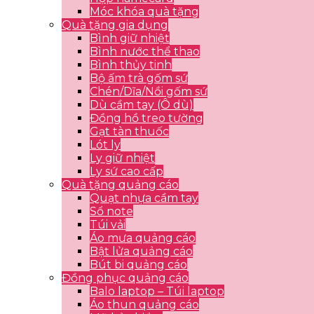
Móc khóa quà tặng
Quà tặng gia dụng
Bình giữ nhiệt
Bình nước thể thao
Bình thủy tinh
Bộ ấm trà gốm sứ
Chén/Dĩa/Nồi gốm sứ
Dù cầm tay (Ô dù)
Đồng hồ treo tường
Gạt tàn thuốc
Lót ly
Ly giữ nhiệt
Ly sứ cao cấp
Quà tặng quảng cáo
Quạt nhựa cầm tay
Sổ note
Túi vải
Áo mưa quảng cáo
Bật lửa quảng cáo
Bút bi quảng cáo
Đồng phục quảng cáo
Balo laptop – Túi laptop
Áo thun quảng cáo