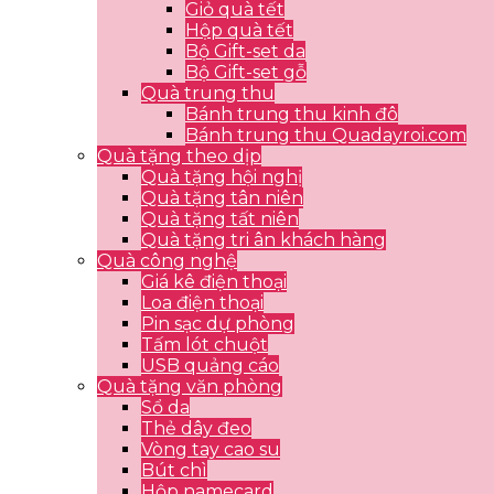
Giỏ quà tết
Hộp quà tết
Bộ Gift-set da
Bộ Gift-set gỗ
Quà trung thu
Bánh trung thu kinh đô
Bánh trung thu Quadayroi.com
Quà tặng theo dịp
Quà tặng hội nghị
Quà tặng tân niên
Quà tặng tất niên
Quà tặng tri ân khách hàng
Quà công nghệ
Giá kê điện thoại
Loa điện thoại
Pin sạc dự phòng
Tấm lót chuột
USB quảng cáo
Quà tặng văn phòng
Sổ da
Thẻ dây đeo
Vòng tay cao su
Bút chì
Hộp namecard