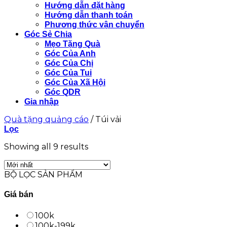
Hướng dẫn đặt hàng
Hướng dẫn thanh toán
Phương thức vận chuyển
Góc Sẻ Chia
Mẹo Tặng Quà
Góc Của Anh
Góc Của Chị
Góc Của Tui
Góc Của Xã Hội
Góc QDR
Gia nhập
Quà tặng quảng cáo
/
Túi vải
Lọc
Showing all 9 results
BỘ LỌC SẢN PHẨM
Giá bán
100k
100k-199k