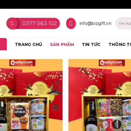
0377 563 102
info@bizgift.vn
TRANG CHỦ
SẢN PHẨM
TIN TỨC
THÔNG T