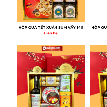
HỘP QUÀ TẾT XUÂN SUM VẦY 149
HỘP QU
Liên hệ