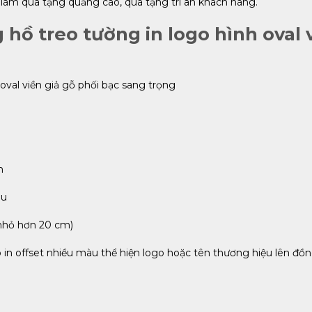
làm quà tặng quảng cáo, quà tặng tri ân khách hàng.
hồ treo tường in logo hình oval v
oval viền giả gỗ phối bạc sang trọng
n
âu
 nhỏ hơn 20 cm)
n offset nhiều màu thể hiện logo hoặc tên thương hiệu lên đồn