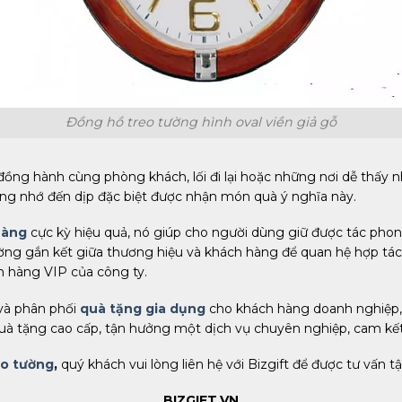
Đồng hồ treo tường hình oval viền giả gỗ
đồng hành cùng phòng khách, lối đi lại hoặc những nơi dễ thấy 
àng nhớ đến dịp đặc biệt được nhận món quà ý nghĩa này.
hàng
cực kỳ hiệu quả, nó giúp cho người dùng giữ được tác phon
ng gắn kết giữa thương hiệu và khách hàng để quan hệ hợp tác
 hàng VIP của công ty.
 và phân phối
quà tặng gia dụng
cho khách hàng doanh nghiệp, đ
 tặng cao cấp, tận hưởng một dịch vụ chuyên nghiệp, cam kết s
eo tường
,
quý khách vui lòng liên hệ với Bizgift để được tư vấn tậ
BIZGIFT.VN