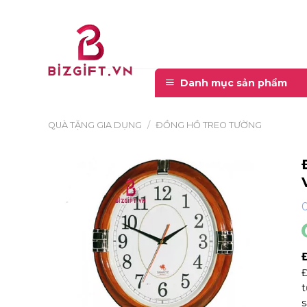
Skip
to
content
Danh mục sản phẩm
QUÀ TẶNG GIA DỤNG
/
ĐỒNG HỒ TREO TƯỜNG
Đ
t
s