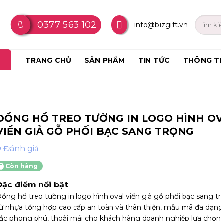
0377 563 102
info@bizgift.vn
TRANG CHỦ
SẢN PHẨM
TIN TỨC
THÔNG T
ĐỒNG HỒ TREO TƯỜNG IN LOGO HÌNH O
VIỀN GIẢ GỖ PHỐI BẠC SANG TRỌNG
0 Đánh giá
Còn hàng
Đặc điểm nổi bật
ồng hồ treo tường in logo hình oval viền giả gỗ phối bạc sang 
ừ nhựa tổng hợp cao cấp an toàn và thân thiện, mẫu mã đa dạn
ắc phong phú, thoải mái cho khách hàng doanh nghiệp lựa chọn