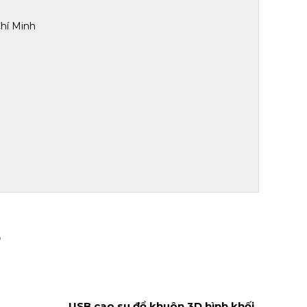
hí Minh
Ự
USB cao su đổ khuôn 3D hình khối