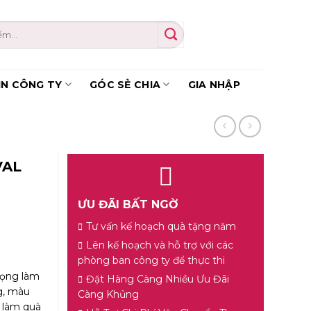
IN CÔNG TY
GÓC SẺ CHIA
GIA NHẬP
VAL
ƯU ĐÃI BẤT NGỜ
Tư vấn kế hoạch quà tặng năm
Lên kế hoạch và hỗ trợ với các
phòng ban công ty để thực thi
trọng làm
Đặt Hàng Càng Nhiều Ưu Đãi
g, màu
Càng Khủng
 làm quà