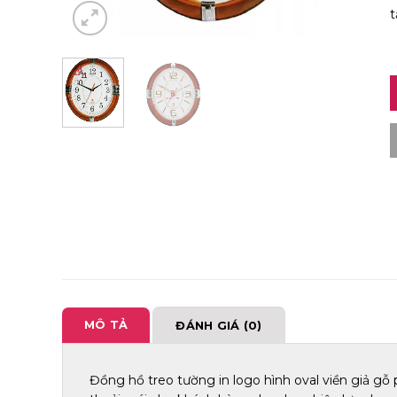
t
MÔ TẢ
ĐÁNH GIÁ (0)
Đồng hồ treo tường in logo hình oval viền giả g