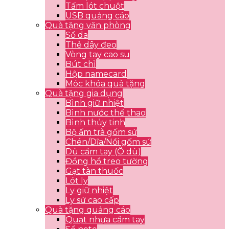
Tấm lót chuột
USB quảng cáo
Quà tặng văn phòng
Sổ da
Thẻ dây đeo
Vòng tay cao su
Bút chì
Hộp namecard
Móc khóa quà tặng
Quà tặng gia dụng
Bình giữ nhiệt
Bình nước thể thao
Bình thủy tinh
Bộ ấm trà gốm sứ
Chén/Dĩa/Nồi gốm sứ
Dù cầm tay (Ô dù)
Đồng hồ treo tường
Gạt tàn thuốc
Lót ly
Ly giữ nhiệt
Ly sứ cao cấp
Quà tặng quảng cáo
Quạt nhựa cầm tay