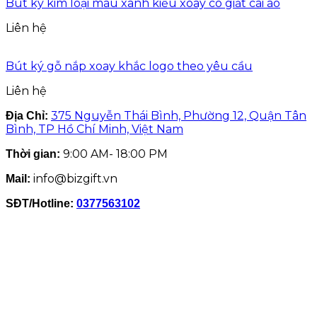
Bút ký kim loại màu xanh kiểu xoay có giắt cài áo
Liên hệ
Bút ký gỗ nắp xoay khắc logo theo yêu cầu
Liên hệ
375 Nguyễn Thái Bình, Phường 12, Quận Tân
Địa Chỉ:
Bình, TP Hồ Chí Minh, Việt Nam
9:00 AM- 18:00 PM
Thời gian:
info@bizgift.vn
Mail:
SĐT/Hotline:
0377563102