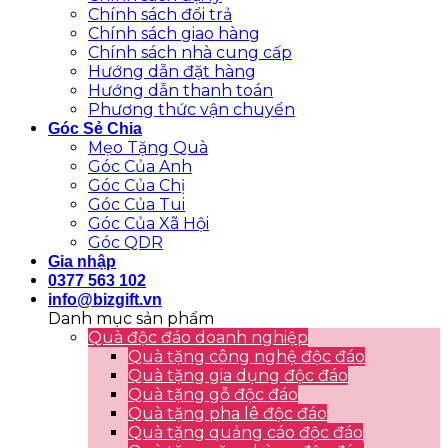
Chính sách đổi trả
Chính sách giao hàng
Chính sách nhà cung cấp
Hướng dẫn đặt hàng
Hướng dẫn thanh toán
Phương thức vận chuyển
Góc Sẻ Chia
Mẹo Tặng Quà
Góc Của Anh
Góc Của Chị
Góc Của Tui
Góc Của Xã Hội
Góc QDR
Gia nhập
0377 563 102
info@bizgift.vn
Danh mục sản phẩm
Quà độc đáo doanh nghiệp
Quà tặng công nghệ độc đáo
Quà tặng gia dụng độc đáo
Quà tặng gỗ độc đáo
Quà tặng pha lê độc đáo
Quà tặng quảng cáo độc đáo