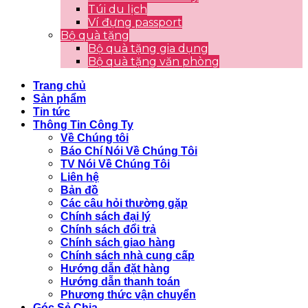
Túi du lịch
Ví đựng passport
Bộ quà tặng
Bộ quà tặng gia dụng
Bộ quà tặng văn phòng
Trang chủ
Sản phẩm
Tin tức
Thông Tin Công Ty
Về Chúng tôi
Báo Chí Nói Về Chúng Tôi
TV Nói Về Chúng Tôi
Liên hệ
Bản đồ
Các câu hỏi thường gặp
Chính sách đại lý
Chính sách đổi trả
Chính sách giao hàng
Chính sách nhà cung cấp
Hướng dẫn đặt hàng
Hướng dẫn thanh toán
Phương thức vận chuyển
Góc Sẻ Chia