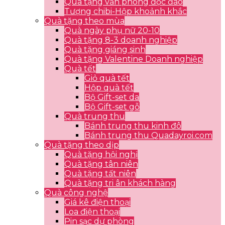
Quà tặng văn phòng độc đáo
Tượng chibi-Hộp khoảnh khắc
Quà tặng theo mùa
Quà ngày phụ nữ 20-10
Quà tặng 8-3 doanh nghiệp
Quà tặng giáng sinh
Quà tặng Valentine Doanh nghiệp
Quà tết
Giỏ quà tết
Hộp quà tết
Bộ Gift-set da
Bộ Gift-set gỗ
Quà trung thu
Bánh trung thu kinh đô
Bánh trung thu Quadayroi.com
Quà tặng theo dịp
Quà tặng hội nghị
Quà tặng tân niên
Quà tặng tất niên
Quà tặng tri ân khách hàng
Quà công nghệ
Giá kê điện thoại
Loa điện thoại
Pin sạc dự phòng