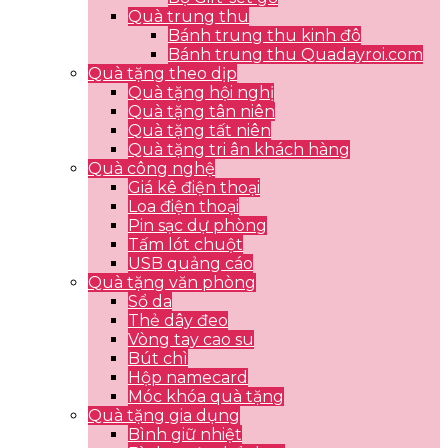
Quà trung thu
Bánh trung thu kinh đô
Bánh trung thu Quadayroi.com
Quà tặng theo dịp
Quà tặng hội nghị
Quà tặng tân niên
Quà tặng tất niên
Quà tặng tri ân khách hàng
Quà công nghệ
Giá kê điện thoại
Loa điện thoại
Pin sạc dự phòng
Tấm lót chuột
USB quảng cáo
Quà tặng văn phòng
Sổ da
Thẻ dây đeo
Vòng tay cao su
Bút chì
Hộp namecard
Móc khóa quà tặng
Quà tặng gia dụng
Bình giữ nhiệt