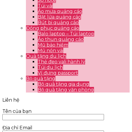
Sổ note
Túi vải
Áo mưa quảng cáo
Bật lửa quảng cáo
Bút bi quảng cáo
Đồng phục quảng cáo
Balo laptop – Túi laptop
Áo thun quảng cáo
Mũ bảo hiểm
Mũ nón vải
Quà tặng du lịch
Thẻ đeo vali hành lý
Túi du lịch
Ví đựng passport
Bộ quà tặng
Bộ quà tặng gia dụng
Bộ quà tặng văn phòng
Liên hệ
Tên của bạn
Địa chỉ Email