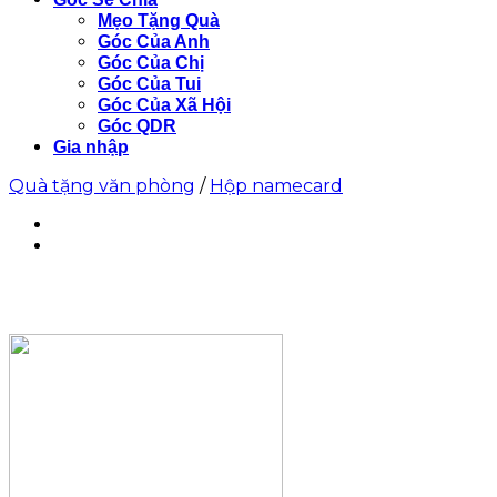
Mẹo Tặng Quà
Góc Của Anh
Góc Của Chị
Góc Của Tui
Góc Của Xã Hội
Góc QDR
Gia nhập
Quà tặng văn phòng
/
Hộp namecard