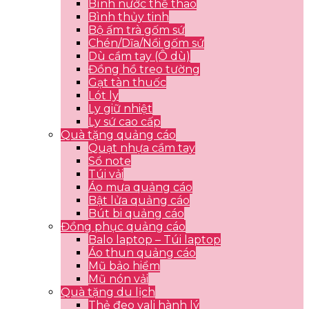
Bình nước thể thao
Bình thủy tinh
Bộ ấm trà gốm sứ
Chén/Dĩa/Nồi gốm sứ
Dù cầm tay (Ô dù)
Đồng hồ treo tường
Gạt tàn thuốc
Lót ly
Ly giữ nhiệt
Ly sứ cao cấp
Quà tặng quảng cáo
Quạt nhựa cầm tay
Sổ note
Túi vải
Áo mưa quảng cáo
Bật lửa quảng cáo
Bút bi quảng cáo
Đồng phục quảng cáo
Balo laptop – Túi laptop
Áo thun quảng cáo
Mũ bảo hiểm
Mũ nón vải
Quà tặng du lịch
Thẻ đeo vali hành lý