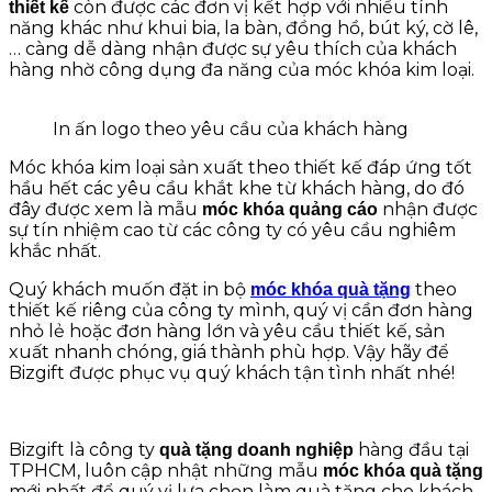
còn được các đơn vị kết hợp với nhiều tính
thiết kế
năng khác như khui bia, la bàn, đồng hồ, bút ký, cờ lê,
… càng dễ dàng nhận được sự yêu thích của khách
hàng nhờ công dụng đa năng của móc khóa kim loại.
In ấn logo theo yêu cầu của khách hàng
Móc khóa kim loại sản xuất theo thiết kế đáp ứng tốt
hầu hết các yêu cầu khắt khe từ khách hàng, do đó
đây được xem là mẫu
nhận được
móc khóa quảng cáo
sự tín nhiệm cao từ các công ty có yêu cầu nghiêm
khắc nhất.
Quý khách muốn đặt in bộ
theo
móc khóa quà tặng
thiết kế riêng của công ty mình, quý vị cần đơn hàng
nhỏ lẻ hoặc đơn hàng lớn và yêu cầu thiết kế, sản
xuất nhanh chóng, giá thành phù hợp. Vậy hãy để
Bizgift được phục vụ quý khách tận tình nhất nhé!
Bizgift là công ty
hàng đầu tại
quà tặng doanh nghiệp
TPHCM, luôn cập nhật những mẫu
móc khóa quà tặng
mới nhất để quý vị lựa chọn làm quà tặng cho khách