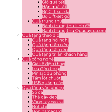
Giỏ quà tết
Hộp quà tết
Bộ Gift-set da
Bộ Gift-set gỗ
Quà trung thu
Bánh trung thu kinh đô
Bánh trung thu Quadayroi.com
Quà tặng theo dịp
Quà tặng hội nghị
Quà tặng tân niên
Quà tặng tất niên
Quà tặng tri ân khách hàng
Quà công nghệ
Giá kê điện thoại
Loa điện thoại
Pin sạc dự phòng
Tấm lót chuột
USB quảng cáo
Quà tặng văn phòng
Sổ da
Thẻ dây đeo
Vòng tay cao su
Bút chì
Hộp namecard