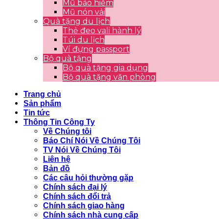
Mũ bảo hiểm
Mũ nón vải
Quà tặng du lịch
Thẻ đeo vali hành lý
Túi du lịch
Ví đựng passport
Bộ quà tặng
Bộ quà tặng gia dụng
Bộ quà tặng văn phòng
Trang chủ
Sản phẩm
Tin tức
Thông Tin Công Ty
Về Chúng tôi
Báo Chí Nói Về Chúng Tôi
TV Nói Về Chúng Tôi
Liên hệ
Bản đồ
Các câu hỏi thường gặp
Chính sách đại lý
Chính sách đổi trả
Chính sách giao hàng
Chính sách nhà cung cấp