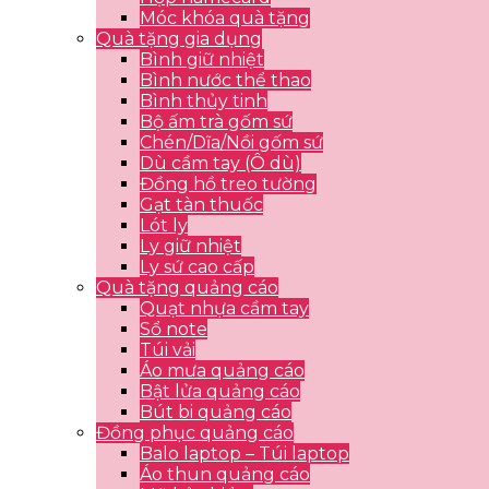
Móc khóa quà tặng
Quà tặng gia dụng
Bình giữ nhiệt
Bình nước thể thao
Bình thủy tinh
Bộ ấm trà gốm sứ
Chén/Dĩa/Nồi gốm sứ
Dù cầm tay (Ô dù)
Đồng hồ treo tường
Gạt tàn thuốc
Lót ly
Ly giữ nhiệt
Ly sứ cao cấp
Quà tặng quảng cáo
Quạt nhựa cầm tay
Sổ note
Túi vải
Áo mưa quảng cáo
Bật lửa quảng cáo
Bút bi quảng cáo
Đồng phục quảng cáo
Balo laptop – Túi laptop
Áo thun quảng cáo