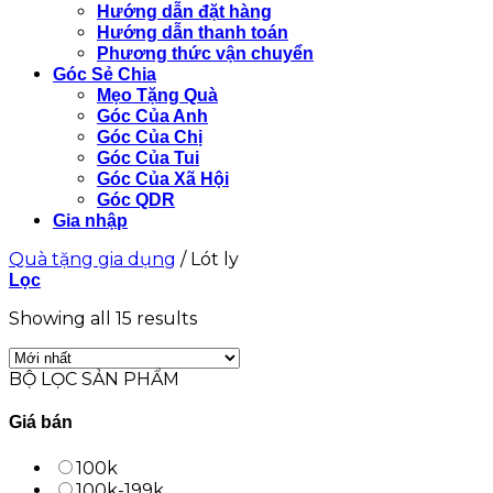
Hướng dẫn đặt hàng
Hướng dẫn thanh toán
Phương thức vận chuyển
Góc Sẻ Chia
Mẹo Tặng Quà
Góc Của Anh
Góc Của Chị
Góc Của Tui
Góc Của Xã Hội
Góc QDR
Gia nhập
Quà tặng gia dụng
/
Lót ly
Lọc
Showing all 15 results
BỘ LỌC SẢN PHẨM
Giá bán
100k
100k-199k