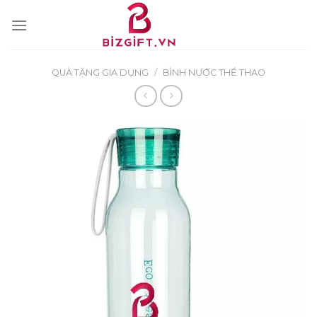
Skip
to
content
QUÀ TẶNG GIA DỤNG
/
BÌNH NƯỚC THỂ THAO