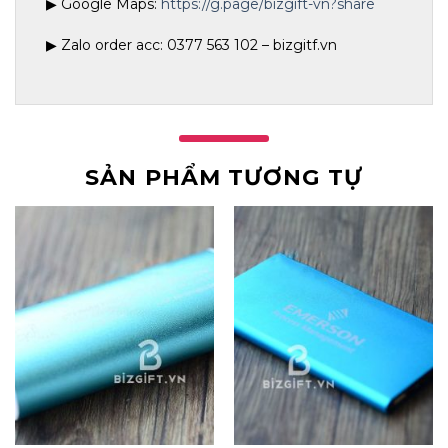
▶ Google Maps:
https://g.page/bizgift-vn?share
▶ Zalo order acc: 0377 563 102 – bizgitf.vn
SẢN PHẨM TƯƠNG TỰ