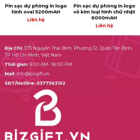
Pin sạc dự phòng in logo
Pin sạc dự phòng in logo
hình oval 5200mAH
vỏ kim loại hình chữ nhật
6000mAH
Liên hệ
Liên hệ
Địa Chỉ:
375 Nguyễn Thái Bình, Phường 12, Quận Tân Bình,
TP Hồ Chí Minh, Việt Nam
Thời gian:
9:00 AM- 18:00 PM
Mail:
info@bizgift.vn
SĐT/Hotline:
0377563102