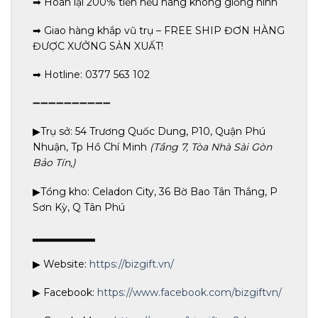
➡ Hoàn lại 200% tiền nếu hàng không giống hình
➡ Giao hàng khắp vũ trụ – FREE SHIP ĐƠN HÀNG
ĐƯỢC XƯỞNG SẢN XUẤT!
➡ Hotline: 0377 563 102
➖➖➖➖➖➖➖➖➖➖
▶Trụ sở: 54 Trương Quốc Dung, P10, Quận Phú
Nhuận, Tp Hồ Chí Minh
(Tầng 7, Tòa Nhà Sài Gòn
Bảo Tín,)
▶Tổng kho: Celadon City, 36 Bờ Bao Tân Thắng, P
Sơn Kỳ, Q Tân Phú
▂▂▂▂▂▂▂▂
▶ Website:
https://bizgift.vn/
▶ Facebook:
https://www.facebook.com/bizgiftvn/