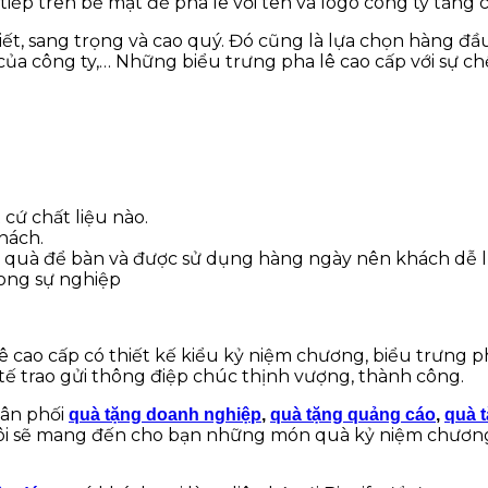
iếp trên bề mặt đế pha lê với tên và logo công ty tăn
ết, sang trọng và cao quý. Đó cũng là lựa chọn hàng 
ng của công ty,… Những biểu trưng pha lê cao cấp với sự ch
cứ chất liệu nào.
hách.
Vì là quà để bàn và được sử dụng hàng ngày nên khách dễ
rong sự nghiệp
ao cấp có thiết kế kiểu kỷ niệm chương, biểu trưng pha
 tế trao gửi thông điệp chúc thịnh vượng, thành công.
hân phối
quà tặng doanh nghiệp
,
quà tặng quảng cáo
,
quà 
tôi sẽ mang đến cho bạn những món quà kỷ niệm chương 