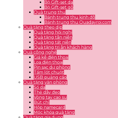
Bộ Gift-set da
Bộ Gift-set gỗ
Quà trung thu
Bánh trung thu kinh đô
Bánh trung thu Quadayroi.com
Quà tặng theo dịp
Quà tặng hội nghị
Quà tặng tân niên
Quà tặng tất niên
Quà tặng tri ân khách hàng
Quà công nghệ
Giá kê điện thoại
Loa điện thoại
Pin sạc dự phòng
Tấm lót chuột
USB quảng cáo
Quà tặng văn phòng
Sổ da
Thẻ dây đeo
Vòng tay cao su
Bút chì
Hộp namecard
Móc khóa quà tặng
Quà tặng gia dụng