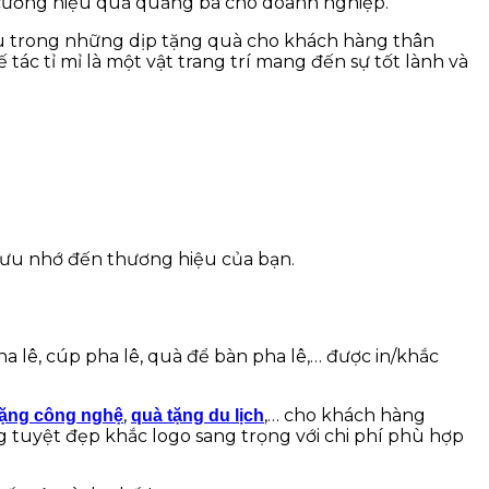
g cường hiệu quả quảng bá cho doanh nghiệp.
đầu trong những dịp tặng quà cho khách hàng thân
ế tác tỉ mỉ là một vật trang trí mang đến sự tốt lành và
 lưu nhớ đến thương hiệu của bạn.
 lê, cúp pha lê, quà để bàn pha lê,… được in/khắc
,
,… cho khách hàng
tặng công nghệ
quà tặng du lịch
tuyệt đẹp khắc logo sang trọng với chi phí phù hợp