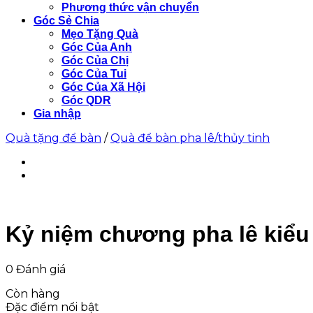
Phương thức vận chuyển
Góc Sẻ Chia
Mẹo Tặng Quà
Góc Của Anh
Góc Của Chị
Góc Của Tui
Góc Của Xã Hội
Góc QDR
Gia nhập
Quà tặng để bàn
/
Quà để bàn pha lê/thủy tinh
Kỷ niệm chương pha lê kiểu
0 Đánh giá
Còn hàng
Đặc điểm nổi bật