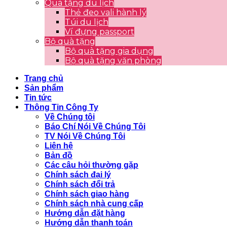
Quà tặng du lịch
Thẻ đeo vali hành lý
Túi du lịch
Ví đựng passport
Bộ quà tặng
Bộ quà tặng gia dụng
Bộ quà tặng văn phòng
Trang chủ
Sản phẩm
Tin tức
Thông Tin Công Ty
Về Chúng tôi
Báo Chí Nói Về Chúng Tôi
TV Nói Về Chúng Tôi
Liên hệ
Bản đồ
Các câu hỏi thường gặp
Chính sách đại lý
Chính sách đổi trả
Chính sách giao hàng
Chính sách nhà cung cấp
Hướng dẫn đặt hàng
Hướng dẫn thanh toán