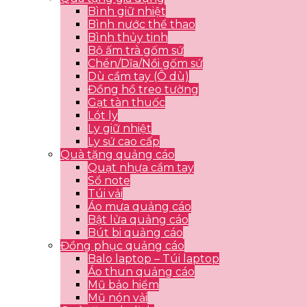
Bình giữ nhiệt
Bình nước thể thao
Bình thủy tinh
Bộ ấm trà gốm sứ
Chén/Dĩa/Nồi gốm sứ
Dù cầm tay (Ô dù)
Đồng hồ treo tường
Gạt tàn thuốc
Lót ly
Ly giữ nhiệt
Ly sứ cao cấp
Quà tặng quảng cáo
Quạt nhựa cầm tay
Sổ note
Túi vải
Áo mưa quảng cáo
Bật lửa quảng cáo
Bút bi quảng cáo
Đồng phục quảng cáo
Balo laptop – Túi laptop
Áo thun quảng cáo
Mũ bảo hiểm
Mũ nón vải