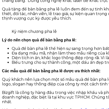
thăng bằng. Dùng công nghệ khắc laser để khắc trực t
Quà tặng để bàn bằng pha lê luôn đem đến sự tinh khi
thiết, đối tác, nhân viên, lễ trao giải, sự kiện quan trọ
thịnh vượng cực kỳ được yêu thích.
Kỷ niệm chương pha lê
Lý do nên chọn quà để bàn bằng pha lê:
Quà để bàn pha lê thể hiện sự sang trọng hơn bất 
Đa dạng mẫu mã, nhận làm theo mẫu riêng của k
Diện tích in ấn, khắc logo thông điệp rộng rãi. 
Biểu trưng cho sự thành công, một dấu ấn đẹp t
Các mẫu quà để bàn bằng pha lê được ưa thích nhất:
Quý khách nên lựa chọn một số mẫu quà để bàn pha lê c
logo, slogan hay thông điệp của công ty một cách tinh
Bizgift là công ty hàng đầu trong việc nhập khẩu và p
doanh nghiệp, đặc biệt là tại khu vực TPHCM. Chúng 
nhất.