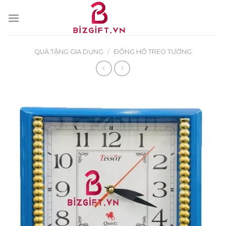
Skip
to
content
QUÀ TẶNG GIA DỤNG
/
ĐỒNG HỒ TREO TƯỜNG