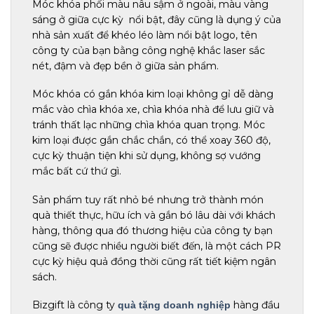
Móc khóa phối màu nâu sậm ở ngoài, màu vàng
sáng ở giữa cực kỳ nổi bật, đây cũng là dụng ý của
nhà sản xuất để khéo léo làm nổi bật logo, tên
công ty của bạn bằng công nghệ khắc laser sắc
nét, đậm và đẹp bền ở giữa sản phẩm.
Móc khóa có gắn khóa kim loại không gỉ dễ dàng
mắc vào chìa khóa xe, chìa khóa nhà để lưu giữ và
tránh thất lạc những chìa khóa quan trọng. Móc
kim loại được gắn chắc chắn, có thể xoay 360 độ,
cực kỳ thuận tiện khi sử dụng, không sợ vướng
mắc bất cứ thứ gì.
Sản phẩm tuy rất nhỏ bé nhưng trở thành món
quà thiết thực, hữu ích và gắn bó lâu dài với khách
hàng, thông qua đó thương hiệu của công ty bạn
cũng sẽ được nhiều người biết đến, là một cách PR
cực kỳ hiệu quả đồng thời cũng rất tiết kiệm ngân
sách.
Bizgift là công ty
hàng đầu
quà tặng doanh nghiệp