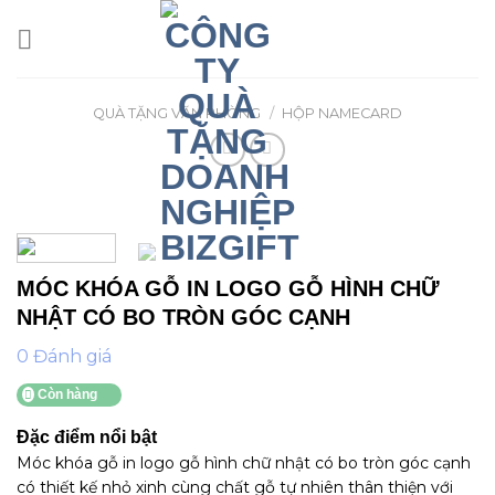
Skip
to
content
QUÀ TẶNG VĂN PHÒNG
/
HỘP NAMECARD
MÓC KHÓA GỖ IN LOGO GỖ HÌNH CHỮ
NHẬT CÓ BO TRÒN GÓC CẠNH
0 Đánh giá
Còn hàng
Đặc điểm nổi bật
Móc khóa gỗ in logo gỗ hình chữ nhật có bo tròn góc cạnh
có thiết kế nhỏ xinh cùng chất gỗ tự nhiên thân thiện với