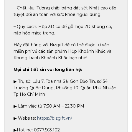
– Chất liệu: Tượng chibi bằng đất sét Nhật cao cấp,
tuyệt đối an toàn với sức khỏe người dùng.
– Quy cách: Hộp 3D có đế gỗ, hộp 2D không có,
nắp hộp mica trong.
Hãy đặt hàng với Bizgift để có thể được tư vấn
miễn phí về các sản phẩm Hộp Khoảnh Khắc và
Khung Tranh Khoảnh Khắc bạn nhé!
Mọi chi tiết xin vui lòng liên hệ:
▶ Trụ sở: Lầu 7, Tòa nhà Sài Gòn Bảo Tín, số 54
Trương Quốc Dung, Phường 10, Quận Phú Nhuận,
Tp Hồ Chí Minh
▶ Làm việc từ 7:30 AM – 22:30 PM
▶ Website:
https://bizgift.vn/
▶Hotline: 0377.563.102