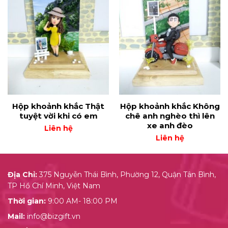
Hộp khoảnh khắc Thật
Hộp khoảnh khắc Không
tuyệt vời khi có em
chê anh nghèo thì lên
xe anh đèo
Liên hệ
Liên hệ
Địa Chỉ:
375 Nguyễn Thái Bình, Phường 12, Quận Tân Bình,
TP Hồ Chí Minh, Việt Nam
Thời gian:
9:00 AM- 18:00 PM
Mail:
info@bizgift.vn