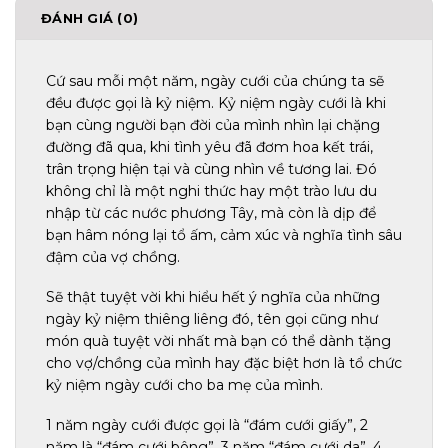
ĐÁNH GIÁ (0)
Cứ sau mỗi một năm, ngày cưới của chúng ta sẽ
đều được gọi là kỷ niệm. Kỷ niệm ngày cưới là khi
bạn cùng người bạn đời của mình nhìn lại chặng
đường đã qua, khi tình yêu đã đơm hoa kết trái,
trân trọng hiện tại và cùng nhìn về tương lai. Đó
không chỉ là một nghi thức hay một trào lưu du
nhập từ các nước phương Tây, mà còn là dịp để
bạn hâm nóng lại tổ ấm, cảm xúc và nghĩa tình sâu
đậm của vợ chồng.
Sẽ thật tuyệt vời khi hiểu hết ý nghĩa của những
ngày kỷ niệm thiêng liêng đó, tên gọi cũng như
món quà tuyệt vời nhất mà bạn có thể dành tặng
cho vợ/chồng của mình hay đặc biệt hơn là tổ chức
kỷ niệm ngày cưới cho ba mẹ của mình.
1 năm ngày cưới được gọi là “đám cưới giấy”, 2
năm là “đám cưới bông”, 3 năm “đám cưới da”, 4