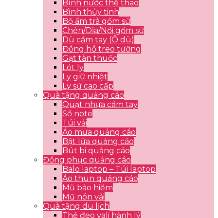
Bình nước thể thao
Bình thủy tinh
Bộ ấm trà gốm sứ
Chén/Dĩa/Nồi gốm sứ
Dù cầm tay (Ô dù)
Đồng hồ treo tường
Gạt tàn thuốc
Lót ly
Ly giữ nhiệt
Ly sứ cao cấp
Quà tặng quảng cáo
Quạt nhựa cầm tay
Sổ note
Túi vải
Áo mưa quảng cáo
Bật lửa quảng cáo
Bút bi quảng cáo
Đồng phục quảng cáo
Balo laptop – Túi laptop
Áo thun quảng cáo
Mũ bảo hiểm
Mũ nón vải
Quà tặng du lịch
Thẻ đeo vali hành lý