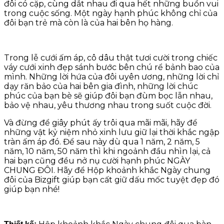
đôi có cặp, cùng dắt nhau đi qua hết những buồn vui
trong cuộc sống. Một ngày hạnh phúc không chỉ của
đôi bạn trẻ mà còn là của hai bên họ hàng.
Trong lễ cưới ấm áp, cô dâu thật tươi cười trong chiếc
váy cưới xinh đẹp sánh bước bên chú rể bảnh bao của
mình. Những lời hứa của đôi uyên ương, những lời chỉ
dạy răn bảo của hai bên gia đình, những lời chúc
phúc của bạn bè sẽ giúp đôi bạn đùm bọc lẫn nhau,
bảo vệ nhau, yêu thương nhau trong suốt cuộc đời.
Và đừng để giây phút ấy trôi qua mãi mãi, hãy để
những vật kỷ niệm nhỏ xinh lưu giữ lại thời khắc ngập
tràn ấm áp đó. Để sau này dù qua 1 năm, 2 năm, 5
năm, 10 năm, 50 năm thì khi ngoảnh đầu nhìn lại, cả
hai bạn cũng đều nở nụ cười hạnh phúc NGÀY
CHUNG ĐÔI. Hãy để Hộp khoảnh khắc Ngày chung
đôi của Bizgift giúp bạn cất giữ dấu mốc tuyệt đẹp đó
giúp bạn nhé!