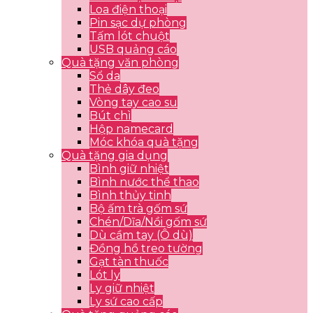
Loa điện thoại
Pin sạc dự phòng
Tấm lót chuột
USB quảng cáo
Quà tặng văn phòng
Sổ da
Thẻ dây đeo
Vòng tay cao su
Bút chì
Hộp namecard
Móc khóa quà tặng
Quà tặng gia dụng
Bình giữ nhiệt
Bình nước thể thao
Bình thủy tinh
Bộ ấm trà gốm sứ
Chén/Dĩa/Nồi gốm sứ
Dù cầm tay (Ô dù)
Đồng hồ treo tường
Gạt tàn thuốc
Lót ly
Ly giữ nhiệt
Ly sứ cao cấp