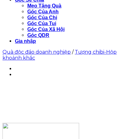
Mẹo Tặng Quà
Góc Của Anh
Góc Của Chị
Góc Của Tui
Góc Của Xã Hội
Góc QDR
Gia nhập
Quà độc đáo doanh nghiệp
/
Tượng chibi-Hộp
khoảnh khắc