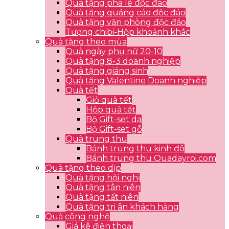
Quà tặng pha lê độc đáo
Quà tặng quảng cáo độc đáo
Quà tặng văn phòng độc đáo
Tượng chibi-Hộp khoảnh khắc
Quà tặng theo mùa
Quà ngày phụ nữ 20-10
Quà tặng 8-3 doanh nghiệp
Quà tặng giáng sinh
Quà tặng Valentine Doanh nghiệp
Quà tết
Giỏ quà tết
Hộp quà tết
Bộ Gift-set da
Bộ Gift-set gỗ
Quà trung thu
Bánh trung thu kinh đô
Bánh trung thu Quadayroi.com
Quà tặng theo dịp
Quà tặng hội nghị
Quà tặng tân niên
Quà tặng tất niên
Quà tặng tri ân khách hàng
Quà công nghệ
Giá kê điện thoại