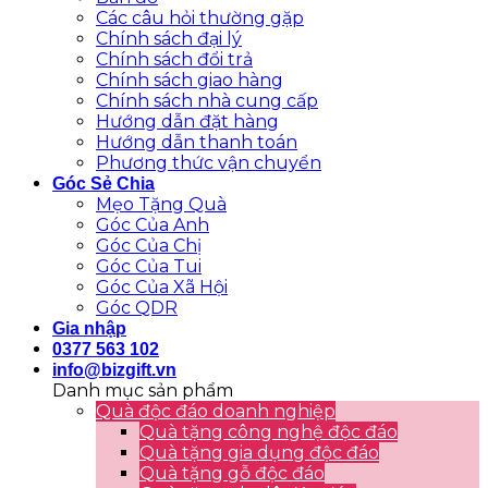
Các câu hỏi thường gặp
Chính sách đại lý
Chính sách đổi trả
Chính sách giao hàng
Chính sách nhà cung cấp
Hướng dẫn đặt hàng
Hướng dẫn thanh toán
Phương thức vận chuyển
Góc Sẻ Chia
Mẹo Tặng Quà
Góc Của Anh
Góc Của Chị
Góc Của Tui
Góc Của Xã Hội
Góc QDR
Gia nhập
0377 563 102
info@bizgift.vn
Danh mục sản phẩm
Quà độc đáo doanh nghiệp
Quà tặng công nghệ độc đáo
Quà tặng gia dụng độc đáo
Quà tặng gỗ độc đáo