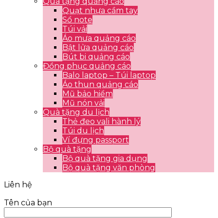
Quà tặng quảng cáo
Quạt nhựa cầm tay
Sổ note
Túi vải
Áo mưa quảng cáo
Bật lửa quảng cáo
Bút bi quảng cáo
Đồng phục quảng cáo
Balo laptop – Túi laptop
Áo thun quảng cáo
Mũ bảo hiểm
Mũ nón vải
Quà tặng du lịch
Thẻ đeo vali hành lý
Túi du lịch
Ví đựng passport
Bộ quà tặng
Bộ quà tặng gia dụng
Bộ quà tặng văn phòng
Liên hệ
Tên của bạn