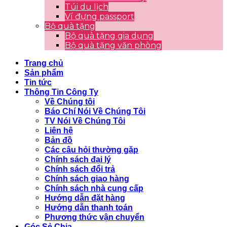
Túi du lịch
Ví đựng passport
Bộ quà tặng
Bộ quà tặng gia dụng
Bộ quà tặng văn phòng
Trang chủ
Sản phẩm
Tin tức
Thông Tin Công Ty
Về Chúng tôi
Báo Chí Nói Về Chúng Tôi
TV Nói Về Chúng Tôi
Liên hệ
Bản đồ
Các câu hỏi thường gặp
Chính sách đại lý
Chính sách đổi trả
Chính sách giao hàng
Chính sách nhà cung cấp
Hướng dẫn đặt hàng
Hướng dẫn thanh toán
Phương thức vận chuyển
Góc Sẻ Chia