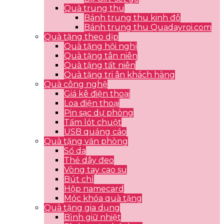
Quà trung thu
Bánh trung thu kinh đô
Bánh trung thu Quadayroi.com
Quà tặng theo dịp
Quà tặng hội nghị
Quà tặng tân niên
Quà tặng tất niên
Quà tặng tri ân khách hàng
Quà công nghệ
Giá kê điện thoại
Loa điện thoại
Pin sạc dự phòng
Tấm lót chuột
USB quảng cáo
Quà tặng văn phòng
Sổ da
Thẻ dây đeo
Vòng tay cao su
Bút chì
Hộp namecard
Móc khóa quà tặng
Quà tặng gia dụng
Bình giữ nhiệt