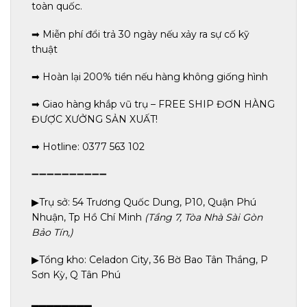
toàn quốc.
➡ Miễn phí đổi trả 30 ngày nếu xảy ra sự cố kỹ
thuật
➡ Hoàn lại 200% tiền nếu hàng không giống hình
➡ Giao hàng khắp vũ trụ – FREE SHIP ĐƠN HÀNG
ĐƯỢC XƯỞNG SẢN XUẤT!
➡ Hotline: 0377 563 102
➖➖➖➖➖➖➖➖➖➖
▶Trụ sở: 54 Trương Quốc Dung, P10, Quận Phú
Nhuận, Tp Hồ Chí Minh
(Tầng 7, Tòa Nhà Sài Gòn
Bảo Tín,)
▶Tổng kho: Celadon City, 36 Bờ Bao Tân Thắng, P
Sơn Kỳ, Q Tân Phú
▂▂▂▂▂▂▂▂