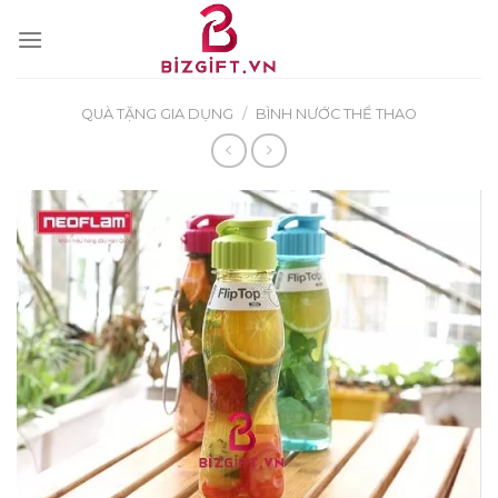
Skip
to
content
QUÀ TẶNG GIA DỤNG
/
BÌNH NƯỚC THỂ THAO