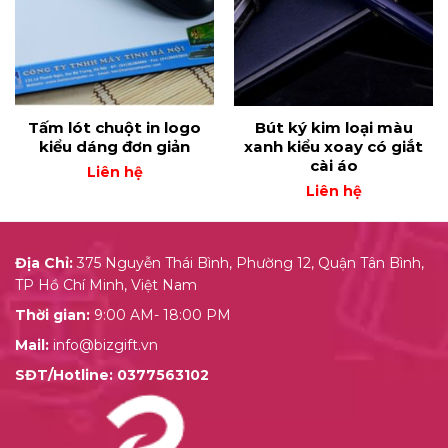
Tấm lót chuột in logo
Bút ký kim loại màu
kiểu dáng đơn giản
xanh kiểu xoay có giắt
cài áo
Liên hệ
Liên hệ
Địa Chỉ:
375 Nguyễn Thái Bình, Phường 12, Quận Tân Bình,
TP Hồ Chí Minh, Việt Nam
Thời gian:
9:00 AM- 18:00 PM
Mail:
info@bizgift.vn
SĐT/Hotline:
0377563102