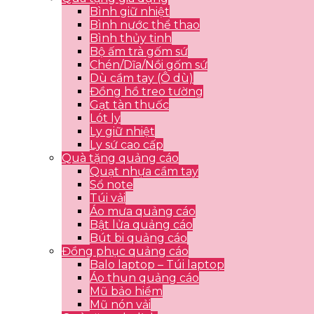
Bình giữ nhiệt
Bình nước thể thao
Bình thủy tinh
Bộ ấm trà gốm sứ
Chén/Dĩa/Nồi gốm sứ
Dù cầm tay (Ô dù)
Đồng hồ treo tường
Gạt tàn thuốc
Lót ly
Ly giữ nhiệt
Ly sứ cao cấp
Quà tặng quảng cáo
Quạt nhựa cầm tay
Sổ note
Túi vải
Áo mưa quảng cáo
Bật lửa quảng cáo
Bút bi quảng cáo
Đồng phục quảng cáo
Balo laptop – Túi laptop
Áo thun quảng cáo
Mũ bảo hiểm
Mũ nón vải