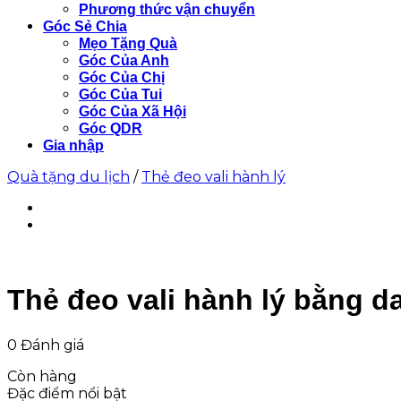
Phương thức vận chuyển
Góc Sẻ Chia
Mẹo Tặng Quà
Góc Của Anh
Góc Của Chị
Góc Của Tui
Góc Của Xã Hội
Góc QDR
Gia nhập
Quà tặng du lịch
/
Thẻ đeo vali hành lý
Thẻ đeo vali hành lý bằng 
0 Đánh giá
Còn hàng
Đặc điểm nổi bật