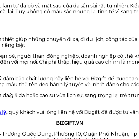
làm từ da bò và mặt sau của da sần sùi rất tự nhiên. Ki
ài lại. Tuy không có màu sắc nhưng lại tinh tế vì sang t
n thiết giúp những chuyến đi xa, đi du lịch, công tác c
riêng biệt.
ạn bè, người thân, đồng nghiệp, doanh nghiệp có thể k
đến với mọi nơi. Chi phí thấp, hiệu quả cao chính là m
 đảm bảo chất lượng hãy liên hệ với Bizgift để được tận
 mẫu thẻ tên đeo hành lý tuyệt vời nhất dành cho các 
là da/giả da hoặc cao su vừa lịch sự, sang trọng lại trẻ 
quý khách vui lòng liên hệ với Bizgift để được tư vấn
 lý
,
BIZGIFT.VN
54 Trương Quốc Dung, Phường 10, Quận Phú Nhuận, Tp 