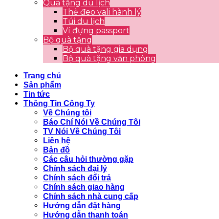
Quà tặng du lịch
Thẻ đeo vali hành lý
Túi du lịch
Ví đựng passport
Bộ quà tặng
Bộ quà tặng gia dụng
Bộ quà tặng văn phòng
Trang chủ
Sản phẩm
Tin tức
Thông Tin Công Ty
Về Chúng tôi
Báo Chí Nói Về Chúng Tôi
TV Nói Về Chúng Tôi
Liên hệ
Bản đồ
Các câu hỏi thường gặp
Chính sách đại lý
Chính sách đổi trả
Chính sách giao hàng
Chính sách nhà cung cấp
Hướng dẫn đặt hàng
Hướng dẫn thanh toán