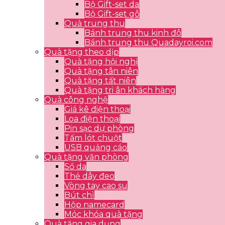
Bộ Gift-set da
Bộ Gift-set gỗ
Quà trung thu
Bánh trung thu kinh đô
Bánh trung thu Quadayroi.com
Quà tặng theo dịp
Quà tặng hội nghị
Quà tặng tân niên
Quà tặng tất niên
Quà tặng tri ân khách hàng
Quà công nghệ
Giá kê điện thoại
Loa điện thoại
Pin sạc dự phòng
Tấm lót chuột
USB quảng cáo
Quà tặng văn phòng
Sổ da
Thẻ dây đeo
Vòng tay cao su
Bút chì
Hộp namecard
Móc khóa quà tặng
Quà tặng gia dụng