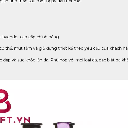
iãn tinh thần sau một ngày dài mệt mỏi.
 lavender cao cấp chính hãng
ơ thể, mút tắm và giỏ đựng thiết kế theo yêu cầu của khách hà
đẹp và sức khỏe làn da. Phù hợp với mọi loại da, đặc biệt da kh