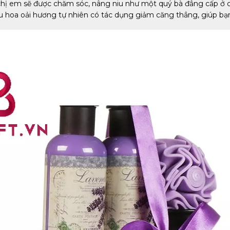
 chị em sẽ được chăm sóc, nâng niu như một quý bà đẳng cấp ở
ầu hoa oải hương tự nhiên có tác dụng giảm căng thẳng, giúp bạ