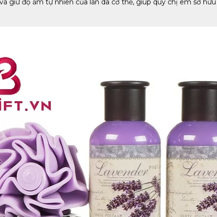
 giữ độ ẩm tự nhiên của làn da cơ thể, giúp quý chị em sở hữu 