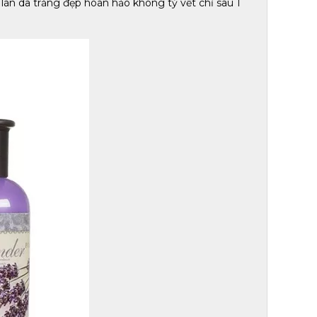
làn da trắng đẹp hoàn hảo không tỳ vết chỉ sau 1