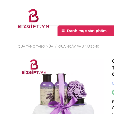
Skip
to
content
Danh mục sản phẩm
QUÀ TẶNG THEO MÙA
/
QUÀ NGÀY PHỤ NỮ 20-10
C
c