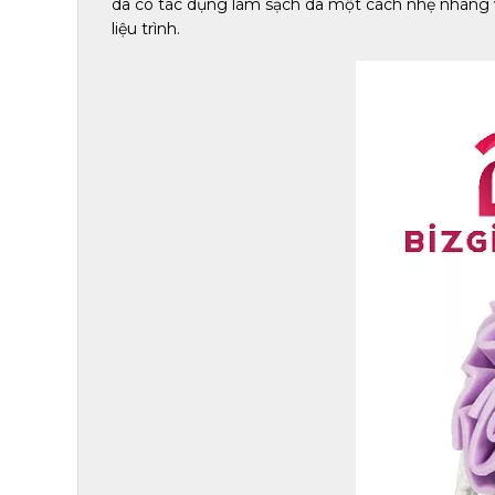
da có tác dụng làm sạch da một cách nhẹ nhàng và
liệu trình.