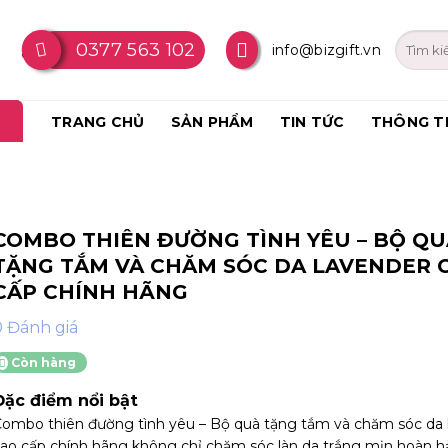
0377 563 102
info@bizgift.vn
TRANG CHỦ
SẢN PHẨM
TIN TỨC
THÔNG T
COMBO THIÊN ĐƯỜNG TÌNH YÊU – BỘ QU
TẶNG TẮM VÀ CHĂM SÓC DA LAVENDER 
CẤP CHÍNH HÃNG
0 Đánh giá
Còn hàng
Đặc điểm nổi bật
ombo thiên đường tình yêu – Bộ quà tặng tắm và chăm sóc da 
ao cấp chính hãng không chỉ chăm sóc làn da trắng mịn hoàn h