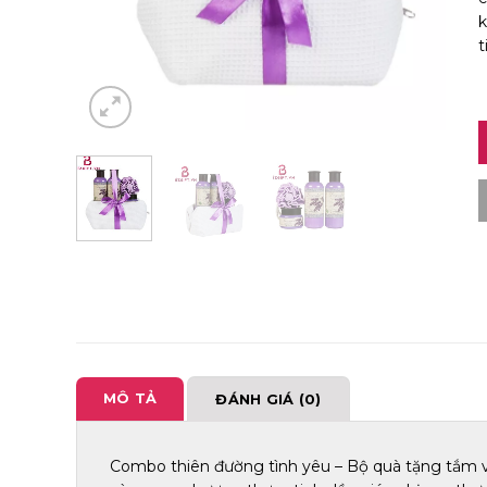
k
t
MÔ TẢ
ĐÁNH GIÁ (0)
Combo thiên đường tình yêu – Bộ quà tặng tắm v