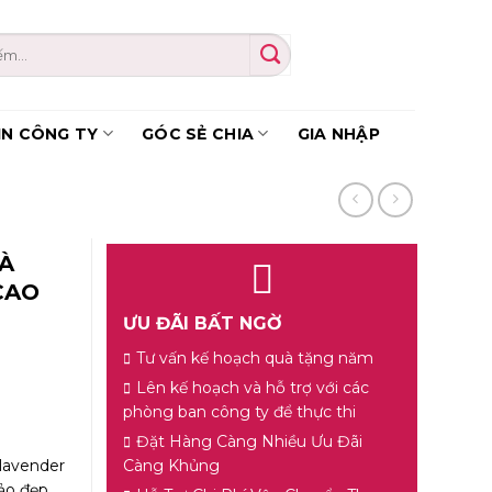
IN CÔNG TY
GÓC SẺ CHIA
GIA NHẬP
À
CAO
ƯU ĐÃI BẤT NGỜ
Tư vấn kế hoạch quà tặng năm
Lên kế hoạch và hỗ trợ với các
phòng ban công ty để thực thi
Đặt Hàng Càng Nhiều Ưu Đãi
lavender
Càng Khủng
ảo đẹp