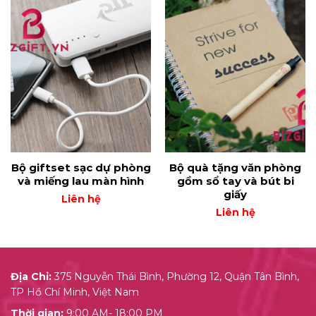
Bộ giftset sạc dự phòng
Bộ quà tặng văn phòng
và miếng lau màn hình
gồm sổ tay và bút bi
giấy
Liên hệ
Liên hệ
Địa Chỉ:
375 Nguyễn Thái Bình, Phường 12, Quận Tân Bình,
TP Hồ Chí Minh, Việt Nam
Thời gian:
9:00 AM- 18:00 PM