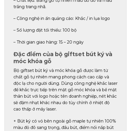
– Chất liệu: Bằng gỗ tự nhiên màu đỏ đô và màu
trắng trang nhã.
– Công nghệ in ấn quảng cáo: Khắc / in lụa logo
– Số lượng đặt tối thiểu: 100 bộ
– Thời gian giao hàng: 15 – 20 ngày
Đặc điểm của bộ giftset bút ký và
móc khóa gỗ
Bộ giftset bút ký và móc khóa gỗ được làm từ
chất gỗ tự nhiên mang phong cách cao cấp và
độc lạ cho người dùng. Dùng công nghệ khắc laser
để khắc trực tiếp trên mặt gỗ móc khóa và bề mặt
thân bút với logo hoặc tên doanh nghiệp, nét khắc
sẽ đậm nhạt khác nhau do tùy chỉnh ở nhiệt độ
cao thấp ở máy laser.
+ Bút ký có vỏ bên ngoài gỗ maple tự nhiên 100%
màu đỏ đô sang trọng, đầu bút, điểm nối nắp bút