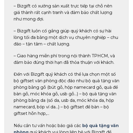
– Bizgift có xưởng sản xuất trực tiếp tại chỗ nên
giá thành rất cạnh tranh và đảm bảo chất lượng
như mong đợi.
– Bizgift luôn cố gắng giúp quý khách có sự hài
lòng tối đa bằng một dịch vụ chuyên nghiệp – chu
đáo – tận tâm – chất lượng.
– Giao hàng miễn phí trong nội thành TPHCM, và
đảm bảo đúng thời hạn đã thỏa thuận với khách.
Đến với Bizgift quý khách có thể lựa chọn một số
bộ giftset văn phòng độc đáo như bộ quà tặng văn
phòng bằng gỗ (bút gỗ, hộp namecard gỗ, quà để
bàn gỗ, móc khóa gỗ, usb gỗ…) – bộ quà tặng văn
phòng bằng da (sổ da, usb da, móc khóa da, hộp
namecard, bóp ví da…) – bộ giftset để bàn – bộ
giftset hỗn hợp,…
Nếu cần tư vấn hoặc báo giá các
bộ quà tặng văn
phòng
quý khách vui lòng liên hệ với Bizgift để