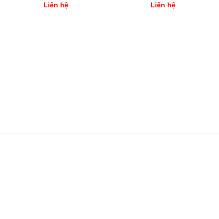
Liên hệ
Liên hệ
375 Nguyễn Thái Bình, Phường 12, Quận Tân Bình,
Địa Chỉ:
TP Hồ Chí Minh, Việt Nam
9:00 AM- 18:00 PM
Thời gian:
info@bizgift.vn
Mail:
SĐT/Hotline:
0377563102