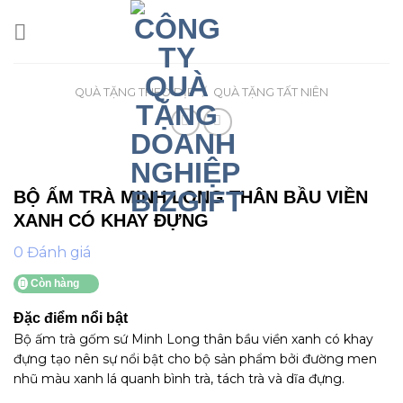
Skip
to
content
QUÀ TẶNG THEO DỊP
/
QUÀ TẶNG TẤT NIÊN
BỘ ẤM TRÀ MINH LONG THÂN BẦU VIỀN
XANH CÓ KHAY ĐỰNG
0 Đánh giá
Còn hàng
Đặc điểm nổi bật
Bộ ấm trà gốm sứ Minh Long thân bầu viền xanh có khay
đựng tạo nên sự nổi bật cho bộ sản phẩm bởi đường men
nhũ màu xanh lá quanh bình trà, tách trà và dĩa đựng.