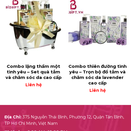
Combo lặng thầm một
Combo thiên đường tình
tình yêu – Set quà tắm
yêu – Trọn bộ đồ tắm và
và chăm sóc da cao cấp
chăm sóc da lavender
cao cấp
Liên hệ
Liên hệ
Địa Chỉ:
375 Nguyễn Thái Bình, Phường 12, Quận Tân Bình,
TP Hồ Chí Minh, Việt Nam