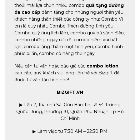
thoải mái lựa chọn nhiều combo
quà tặng dưỡng
da cao cấp
dành tặng cho những người thân yêu,
khách hàng thân thiết của công ty như: Combo Vì
em là duy nhất, Combo Thiên đường tình yêu,
Combo quý ông lịch lãm, combo quý bà sành điệu,
combo những ngày rực rỡ, combo niềm vui bất
tận, combo lặng thầm một tình yêu, combo hạnh
phúc bí ẩn, combo cô nàng thơ ngây…
Nếu cần tư vấn hoặc báo giá các
combo lotion
cao cấp, quý khách vui lòng liên hệ với Bizgift để
được tư vấn tận tình nhé!
BIZGIFT.VN
▶ Lầu 7, Tòa nhà Sài Gòn Bảo Tín, số 54 Trương
Quốc Dung, Phường 10, Quận Phú Nhuận, Tp Hồ
Chí Minh
▶ Làm việc từ 7:30 AM – 22:30 PM