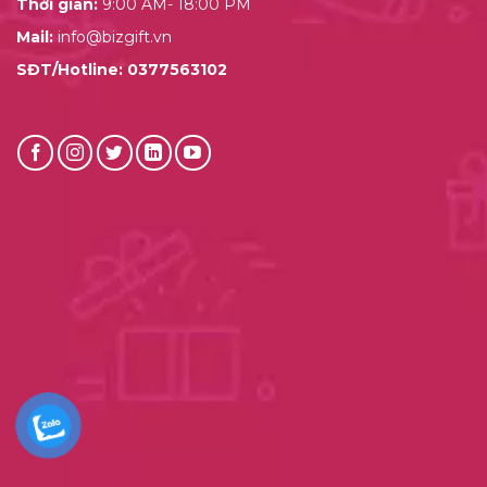
Thời gian:
9:00 AM- 18:00 PM
Mail:
info@bizgift.vn
SĐT/Hotline:
0377563102