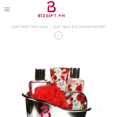
Skip
to
content
QUÀ TẶNG THEO MÙA
/
QUÀ TẶNG 8-3 DOANH NGHIỆP