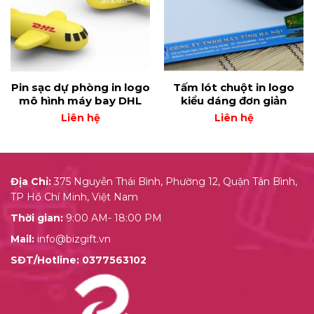
Pin sạc dự phòng in logo
Tấm lót chuột in logo
mô hình máy bay DHL
kiểu dáng đơn giản
Liên hệ
Liên hệ
Địa Chỉ:
375 Nguyễn Thái Bình, Phường 12, Quận Tân Bình,
TP Hồ Chí Minh, Việt Nam
Thời gian:
9:00 AM- 18:00 PM
Mail:
info@bizgift.vn
SĐT/Hotline:
0377563102