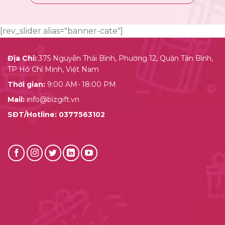
[rev_slider alias="banner-cate"]
Địa Chỉ:
375 Nguyễn Thái Bình, Phường 12, Quận Tân Bình,
TP Hồ Chí Minh, Việt Nam
Thời gian:
9:00 AM- 18:00 PM
Mail:
info@bizgift.vn
SĐT/Hotline:
0377563102