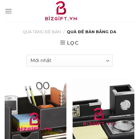
Skip
to
content
QUÀ TẶNG ĐỂ BÀN
/
QUÀ ĐỂ BÀN BẰNG DA
LỌC