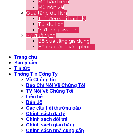
Mũ bảo hiểm
Mũ nón vải
Quà tặng du lịch
Thẻ đeo vali hành lý
Túi du lịch
Ví đựng passport
Bộ quà tặng
Bộ quà tặng gia dụng
Bộ quà tặng văn phòng
Trang chủ
Sản phẩm
Tin tức
Thông Tin Công Ty
Về Chúng tôi
Báo Chí Nói Về Chúng Tôi
TV Nói Về Chúng Tôi
Liên hệ
Bản đồ
Các câu hỏi thường gặp
Chính sách đại lý
Chính sách đổi trả
Chính sách giao hàng
Chính sách nhà cung cấp