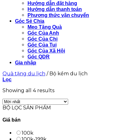
Hướng dẫn đặt hàng
Hướng dẫn thanh toán
Phương thức vận chuyển
Góc Sẻ Chia
Mẹo Tặng Quà
Góc Của Anh
Góc Của Chị
Góc Của Tui
Góc Của Xã Hội
Góc QDR
Gia nhập
Quà tặng du lịch
/
Bộ kềm du lịch
Lọc
Showing all 4 results
BỘ LỌC SẢN PHẨM
Giá bán
100k
100k-199k