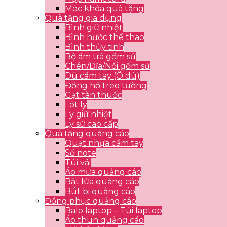
Móc khóa quà tặng
Quà tặng gia dụng
Bình giữ nhiệt
Bình nước thể thao
Bình thủy tinh
Bộ ấm trà gốm sứ
Chén/Dĩa/Nồi gốm sứ
Dù cầm tay (Ô dù)
Đồng hồ treo tường
Gạt tàn thuốc
Lót ly
Ly giữ nhiệt
Ly sứ cao cấp
Quà tặng quảng cáo
Quạt nhựa cầm tay
Sổ note
Túi vải
Áo mưa quảng cáo
Bật lửa quảng cáo
Bút bi quảng cáo
Đồng phục quảng cáo
Balo laptop – Túi laptop
Áo thun quảng cáo