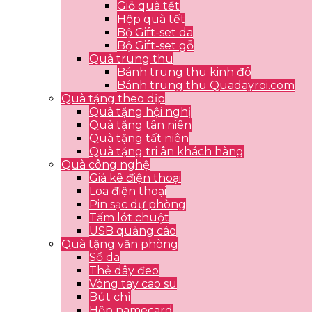
Giỏ quà tết
Hộp quà tết
Bộ Gift-set da
Bộ Gift-set gỗ
Quà trung thu
Bánh trung thu kinh đô
Bánh trung thu Quadayroi.com
Quà tặng theo dịp
Quà tặng hội nghị
Quà tặng tân niên
Quà tặng tất niên
Quà tặng tri ân khách hàng
Quà công nghệ
Giá kê điện thoại
Loa điện thoại
Pin sạc dự phòng
Tấm lót chuột
USB quảng cáo
Quà tặng văn phòng
Sổ da
Thẻ dây đeo
Vòng tay cao su
Bút chì
Hộp namecard